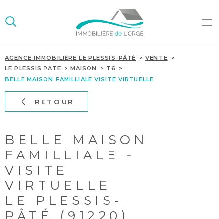
Aller
Aller
Aller
Aller
à
à
au
au
:
la
menu
contenu
recherche
principal
AGENCE IMMOBILIÈRE LE PLESSIS-PÂTÉ
VENTE
ACCUEIL
LE PLESSIS PATE
MAISON
T6
BELLE MAISON FAMILLIALE VISITE VIRTUELLE
ACHETER/L
RETOUR
GESTION LO
SYNDIC DE
COPROPRIÉ
BELLE MAISON
FAMILLIALE -
VISITE
VIRTUELLE
LE PLESSIS-
PÂTÉ (91220)