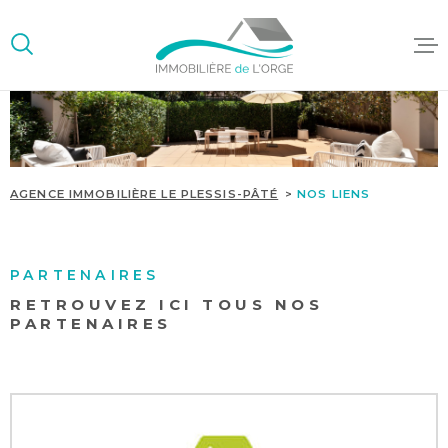
Aller
Aller
Aller
Aller
à
à
au
au
:
la
menu
contenu
recherche
principal
ACCUEIL
ACHETER/L
AGENCE IMMOBILIÈRE LE PLESSIS-PÂTÉ
NOS LIENS
GESTION LO
SYNDIC DE
COPROPRIÉ
PARTENAIRES
RETROUVEZ ICI TOUS NOS
PARTENAIRES