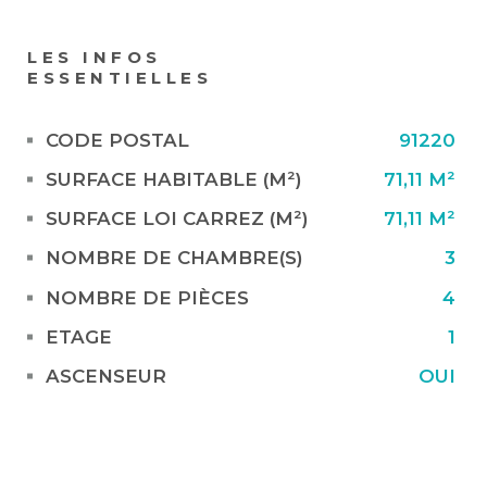
LES INFOS
ESSENTIELLES
Caractérisque
Valeurs
CODE POSTAL
91220
SURFACE HABITABLE (M²)
71,11 M²
SURFACE LOI CARREZ (M²)
71,11 M²
NOMBRE DE CHAMBRE(S)
3
NOMBRE DE PIÈCES
4
ETAGE
1
ASCENSEUR
OUI