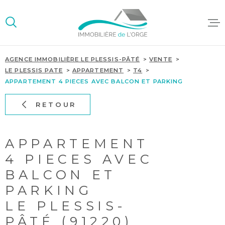
Aller
Aller
Aller
Aller
à
à
au
au
:
la
menu
contenu
recherche
principal
AGENCE IMMOBILIÈRE LE PLESSIS-PÂTÉ
VENTE
ACCUEIL
LE PLESSIS PATE
APPARTEMENT
T4
APPARTEMENT 4 PIECES AVEC BALCON ET PARKING
ACHETER/L
RETOUR
GESTION LO
SYNDIC DE
COPROPRIÉ
APPARTEMENT
4 PIECES AVEC
BALCON ET
PARKING
LE PLESSIS-
PÂTÉ (91220)