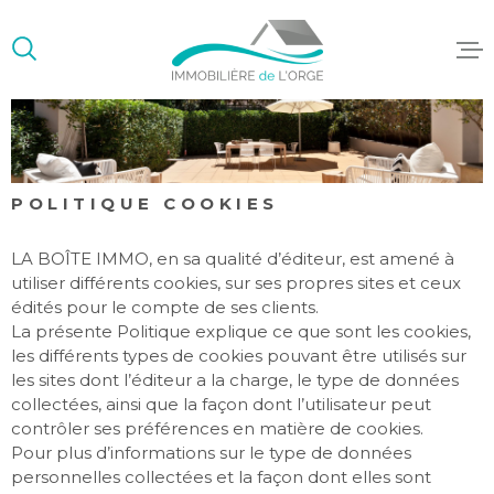
Aller
Aller
Aller
Aller
à
à
au
au
:
la
menu
contenu
recherche
principal
ACCUEIL
ACHETER/L
POLITIQUE COOKIES
GESTION LO
LA BOÎTE IMMO, en sa qualité d’éditeur, est amené à
utiliser différents cookies, sur ses propres sites et ceux
SYNDIC DE
COPROPRIÉ
édités pour le compte de ses clients.
La présente Politique explique ce que sont les cookies,
les différents types de cookies pouvant être utilisés sur
les sites dont l’éditeur a la charge, le type de données
collectées, ainsi que la façon dont l’utilisateur peut
contrôler ses préférences en matière de cookies.
Pour plus d’informations sur le type de données
personnelles collectées et la façon dont elles sont