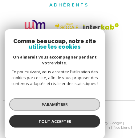
ADHÉRENTS
Comme beaucoup, notre site
utilise les cookies
On aimerait vous accompagner pendant
votre visite.
En poursuivant, vous acceptez l'utilisation des
cookies par ce site, afin de vous proposer des
contenus adaptés et réaliser des statistiques !
PARAMÉTRER
TOUT ACCEPTER
© 2026 | Tous droits réservés | Traduction powered by Google |
Nos Honoraires
Plan Du Site
Mentions Légales
Admin
Nos Liens
Politique RGPD
Cookies