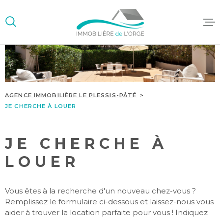
Aller
Aller
Aller
Aller
à
à
au
au
:
la
menu
contenu
recherche
principal
ACCUEIL
ACHETER/L
AGENCE IMMOBILIÈRE LE PLESSIS-PÂTÉ
GESTION LO
JE CHERCHE À LOUER
SYNDIC DE
COPROPRIÉ
JE CHERCHE À
LOUER
Vous êtes à la recherche d'un nouveau chez-vous ?
Remplissez le formulaire ci-dessous et laissez-nous vous
aider à trouver la location parfaite pour vous ! Indiquez