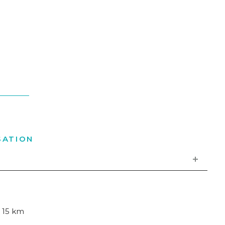
SATION
É
15 km