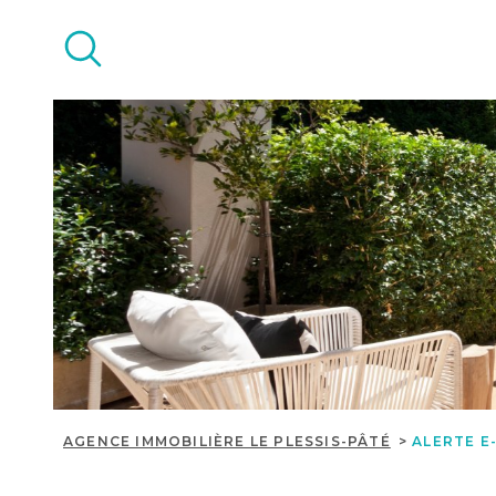
Aller
Aller
Aller
Aller
à
à
au
au
:
la
menu
contenu
recherche
principal
AGENCE IMMOBILIÈRE LE PLESSIS-PÂTÉ
ALERTE E